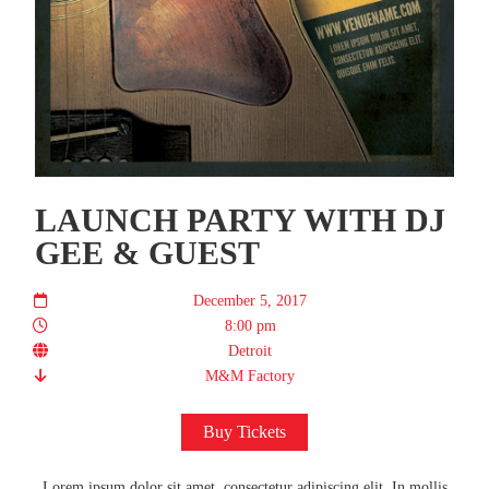
LAUNCH PARTY WITH DJ
GEE & GUEST
December 5, 2017
8:00 pm
Detroit
M&M Factory
Buy Tickets
Lorem ipsum dolor sit amet, consectetur adipiscing elit. In mollis